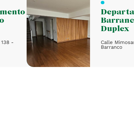
amento
Depart
o
Barran
Duplex
 138 -
Calle Mimosa
Barranco