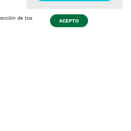
tección de tus
ACEPTO
Síguenos en:
o
ísticas de los productos y servicios están disponibles en
dito Abaco, con RUC N° 20101091083, Partida Registral N°
l público, sólo operamos y captamos recursos de nuestros
 así como sus intereses correspondientes, se encuentran
 el Reglamento del FSDC (Resolución SBS N° 5061-2018).
rativas (SACOOP), conforme a la Ley N° 26702, modificada
nes que emita la SBS. Solicite más información y consulte
POWERED BY
EXE
HTML
CSS