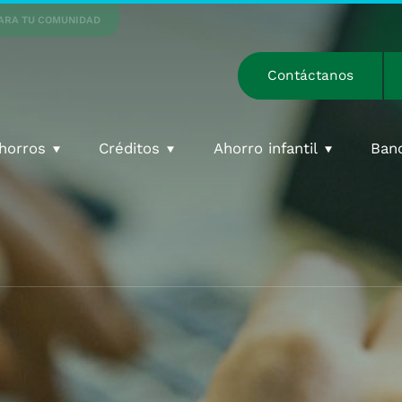
ARA TU COMUNIDAD
Contáctanos
horros
Créditos
Ahorro infantil
Ban