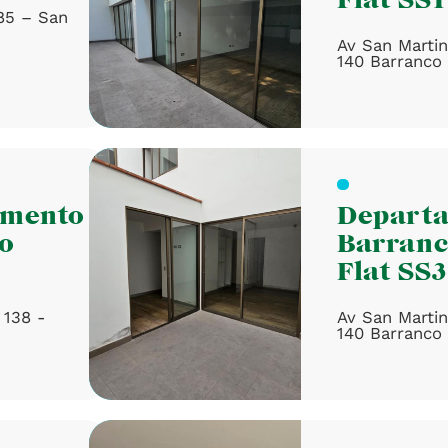
85 – San
Av San Martin
140 Barranco
amento
Depart
o
Barran
Flat SS3
 138 -
Av San Martin
140 Barranco