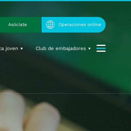
Asóciate
Operaciones online
ca joven
Club de embajadores