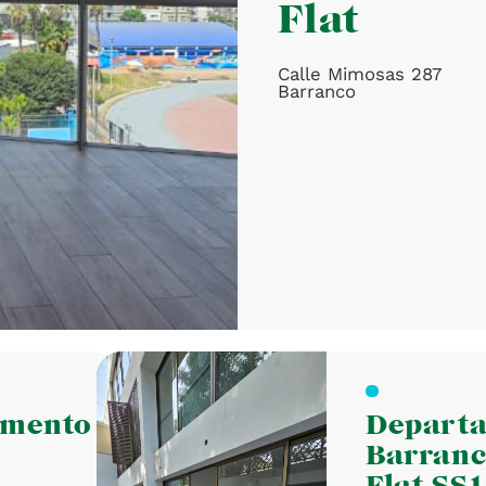
Flat
Calle Mimosas 287
Barranco
amento
Depart
Barran
Flat SS1